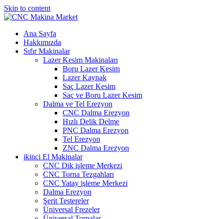
Skip to content
Ana Sayfa
Hakkımızda
Sıfır Makinalar
Lazer Kesim Makinaları
Boru Lazer Kesim
Lazer Kaynak
Saç Lazer Kesim
Saç ve Boru Lazer Kesim
Dalma ve Tel Erezyon
CNC Dalma Erezyon
Hızlı Delik Delme
PNC Dalma Erezyon
Tel Erezyon
ZNC Dalma Erezyon
ikinci El Makinalar
CNC Dik işleme Merkezi
CNC Torna Tezgahları
CNC Yatay işleme Merkezi
Dalma Erezyon
Şerit Testereler
Üniversal Frezeler
Üniversal Tornalar