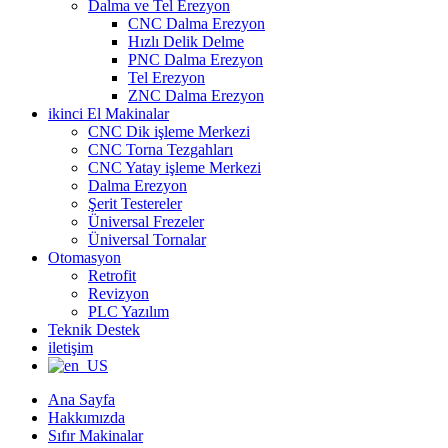
Dalma ve Tel Erezyon
CNC Dalma Erezyon
Hızlı Delik Delme
PNC Dalma Erezyon
Tel Erezyon
ZNC Dalma Erezyon
ikinci El Makinalar
CNC Dik işleme Merkezi
CNC Torna Tezgahları
CNC Yatay işleme Merkezi
Dalma Erezyon
Şerit Testereler
Üniversal Frezeler
Üniversal Tornalar
Otomasyon
Retrofit
Revizyon
PLC Yazılım
Teknik Destek
iletişim
Ana Sayfa
Hakkımızda
Sıfır Makinalar