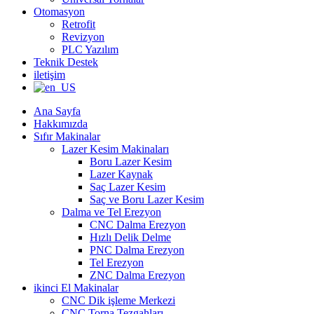
Otomasyon
Retrofit
Revizyon
PLC Yazılım
Teknik Destek
iletişim
Ana Sayfa
Hakkımızda
Sıfır Makinalar
Lazer Kesim Makinaları
Boru Lazer Kesim
Lazer Kaynak
Saç Lazer Kesim
Saç ve Boru Lazer Kesim
Dalma ve Tel Erezyon
CNC Dalma Erezyon
Hızlı Delik Delme
PNC Dalma Erezyon
Tel Erezyon
ZNC Dalma Erezyon
ikinci El Makinalar
CNC Dik işleme Merkezi
CNC Torna Tezgahları