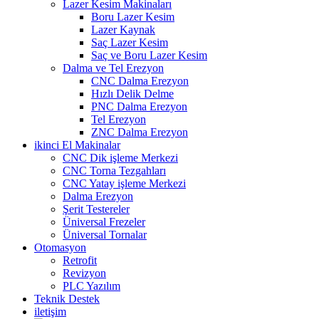
Lazer Kesim Makinaları
Boru Lazer Kesim
Lazer Kaynak
Saç Lazer Kesim
Saç ve Boru Lazer Kesim
Dalma ve Tel Erezyon
CNC Dalma Erezyon
Hızlı Delik Delme
PNC Dalma Erezyon
Tel Erezyon
ZNC Dalma Erezyon
ikinci El Makinalar
CNC Dik işleme Merkezi
CNC Torna Tezgahları
CNC Yatay işleme Merkezi
Dalma Erezyon
Şerit Testereler
Üniversal Frezeler
Üniversal Tornalar
Otomasyon
Retrofit
Revizyon
PLC Yazılım
Teknik Destek
iletişim