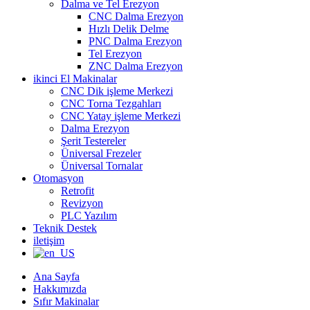
Dalma ve Tel Erezyon
CNC Dalma Erezyon
Hızlı Delik Delme
PNC Dalma Erezyon
Tel Erezyon
ZNC Dalma Erezyon
ikinci El Makinalar
CNC Dik işleme Merkezi
CNC Torna Tezgahları
CNC Yatay işleme Merkezi
Dalma Erezyon
Şerit Testereler
Üniversal Frezeler
Üniversal Tornalar
Otomasyon
Retrofit
Revizyon
PLC Yazılım
Teknik Destek
iletişim
Ana Sayfa
Hakkımızda
Sıfır Makinalar