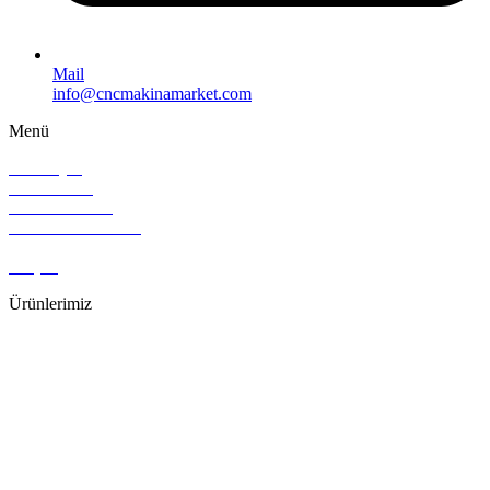
Mail
info@cncmakinamarket.com
Menü
Ana Sayfa
Hakkımızda
Sıfır Makinalar
ikinci El Makinalar
Sözleşmeler
iletişim
Ürünlerimiz
Lazer Kesim Makinaları
Dalma ve Tel Erezyon
Üniversal Takım Tezgahları
CNC Dik İşleme Merkezi
CNC Torna Tezgahları
CNC Yatay İşleme Merkezi
Dalma Erezyon
Şerit Testereler