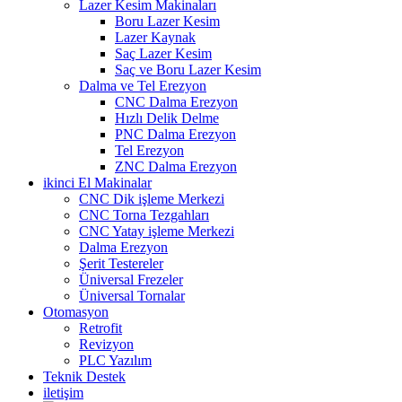
Lazer Kesim Makinaları
Boru Lazer Kesim
Lazer Kaynak
Saç Lazer Kesim
Saç ve Boru Lazer Kesim
Dalma ve Tel Erezyon
CNC Dalma Erezyon
Hızlı Delik Delme
PNC Dalma Erezyon
Tel Erezyon
ZNC Dalma Erezyon
ikinci El Makinalar
CNC Dik işleme Merkezi
CNC Torna Tezgahları
CNC Yatay işleme Merkezi
Dalma Erezyon
Şerit Testereler
Üniversal Frezeler
Üniversal Tornalar
Otomasyon
Retrofit
Revizyon
PLC Yazılım
Teknik Destek
iletişim