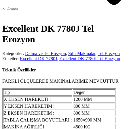
×
Excellent DK 7780J Tel
Erozyon
Kategoriler:
Dalma ve Tel Erezyon
,
Sıfır Makinalar
,
Tel Erezyon
Etiketler:
Excellent DK 7780J
,
Excellent DK 7780J Tel Erozyon
Teknik Özellikler
FARKLI ÖLÇÜLERDE MAKİNALARIMIZ MEVCUTTUR
Tip
Değer
X EKSEN HAREKETİ :
1200 MM
Y EKSEN HAREKETİM :
800 MM
Z EKSEN HAREKETİM :
800 MM
TABLA ÇALIŞMA BOYUTLARI :
1650×990 MM
MAKİNA AĞIRLIĞI :
4500 KG