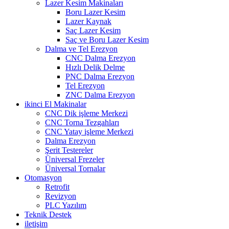
Lazer Kesim Makinaları
Boru Lazer Kesim
Lazer Kaynak
Saç Lazer Kesim
Saç ve Boru Lazer Kesim
Dalma ve Tel Erezyon
CNC Dalma Erezyon
Hızlı Delik Delme
PNC Dalma Erezyon
Tel Erezyon
ZNC Dalma Erezyon
ikinci El Makinalar
CNC Dik işleme Merkezi
CNC Torna Tezgahları
CNC Yatay işleme Merkezi
Dalma Erezyon
Şerit Testereler
Üniversal Frezeler
Üniversal Tornalar
Otomasyon
Retrofit
Revizyon
PLC Yazılım
Teknik Destek
iletişim