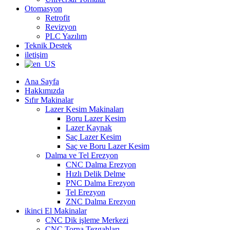
Otomasyon
Retrofit
Revizyon
PLC Yazılım
Teknik Destek
iletişim
Ana Sayfa
Hakkımızda
Sıfır Makinalar
Lazer Kesim Makinaları
Boru Lazer Kesim
Lazer Kaynak
Saç Lazer Kesim
Saç ve Boru Lazer Kesim
Dalma ve Tel Erezyon
CNC Dalma Erezyon
Hızlı Delik Delme
PNC Dalma Erezyon
Tel Erezyon
ZNC Dalma Erezyon
ikinci El Makinalar
CNC Dik işleme Merkezi
CNC Torna Tezgahları