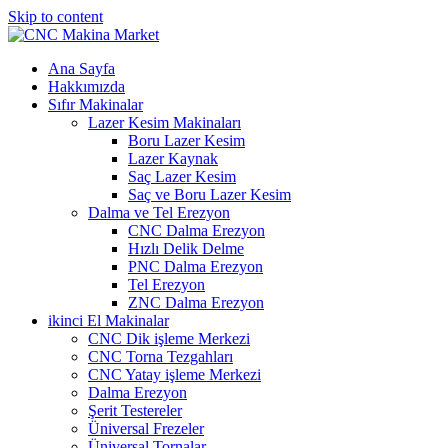
Skip to content
Ana Sayfa
Hakkımızda
Sıfır Makinalar
Lazer Kesim Makinaları
Boru Lazer Kesim
Lazer Kaynak
Saç Lazer Kesim
Saç ve Boru Lazer Kesim
Dalma ve Tel Erezyon
CNC Dalma Erezyon
Hızlı Delik Delme
PNC Dalma Erezyon
Tel Erezyon
ZNC Dalma Erezyon
ikinci El Makinalar
CNC Dik işleme Merkezi
CNC Torna Tezgahları
CNC Yatay işleme Merkezi
Dalma Erezyon
Şerit Testereler
Üniversal Frezeler
Üniversal Tornalar