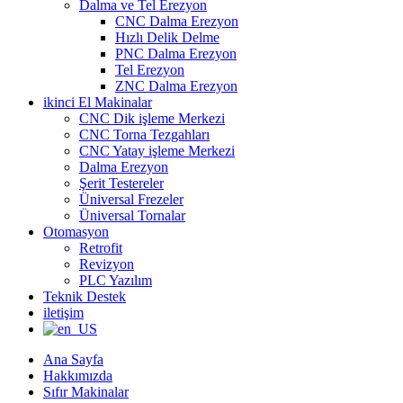
Dalma ve Tel Erezyon
CNC Dalma Erezyon
Hızlı Delik Delme
PNC Dalma Erezyon
Tel Erezyon
ZNC Dalma Erezyon
ikinci El Makinalar
CNC Dik işleme Merkezi
CNC Torna Tezgahları
CNC Yatay işleme Merkezi
Dalma Erezyon
Şerit Testereler
Üniversal Frezeler
Üniversal Tornalar
Otomasyon
Retrofit
Revizyon
PLC Yazılım
Teknik Destek
iletişim
Ana Sayfa
Hakkımızda
Sıfır Makinalar