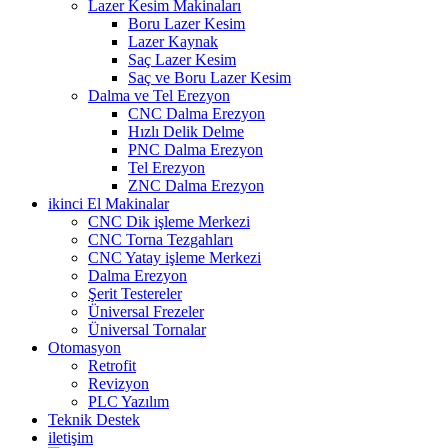
Lazer Kesim Makinaları
Boru Lazer Kesim
Lazer Kaynak
Saç Lazer Kesim
Saç ve Boru Lazer Kesim
Dalma ve Tel Erezyon
CNC Dalma Erezyon
Hızlı Delik Delme
PNC Dalma Erezyon
Tel Erezyon
ZNC Dalma Erezyon
ikinci El Makinalar
CNC Dik işleme Merkezi
CNC Torna Tezgahları
CNC Yatay işleme Merkezi
Dalma Erezyon
Şerit Testereler
Üniversal Frezeler
Üniversal Tornalar
Otomasyon
Retrofit
Revizyon
PLC Yazılım
Teknik Destek
iletişim