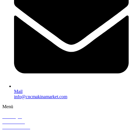
Mail
info@cncmakinamarket.com
Menü
Ana Sayfa
Hakkımızda
Sıfır Makinalar