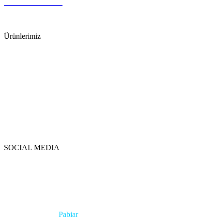
ikinci El Makinalar
Sözleşmeler
iletişim
Ürünlerimiz
Lazer Kesim Makinaları
Dalma ve Tel Erezyon
Üniversal Takım Tezgahları
CNC Dik İşleme Merkezi
CNC Torna Tezgahları
CNC Yatay İşleme Merkezi
Dalma Erezyon
Şerit Testereler
Üniversal Frezeler
Üniversal Tornalar
SOCIAL MEDIA
Twitter
Facebook
Instagram
Copyright 2023 © Tüm Hakları CNC Makina Market’e aittir.
Pabiar
Tarafından Tasarlanmıştır.