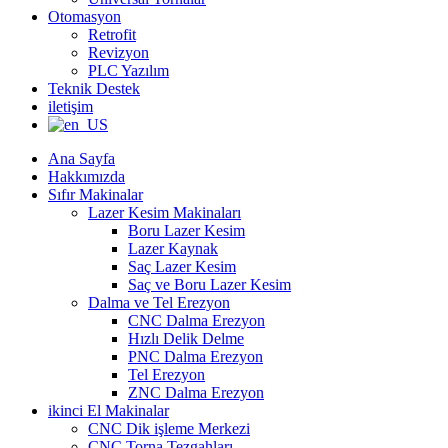
Otomasyon
Retrofit
Revizyon
PLC Yazılım
Teknik Destek
iletişim
Ana Sayfa
Hakkımızda
Sıfır Makinalar
Lazer Kesim Makinaları
Boru Lazer Kesim
Lazer Kaynak
Saç Lazer Kesim
Saç ve Boru Lazer Kesim
Dalma ve Tel Erezyon
CNC Dalma Erezyon
Hızlı Delik Delme
PNC Dalma Erezyon
Tel Erezyon
ZNC Dalma Erezyon
ikinci El Makinalar
CNC Dik işleme Merkezi
CNC Torna Tezgahları