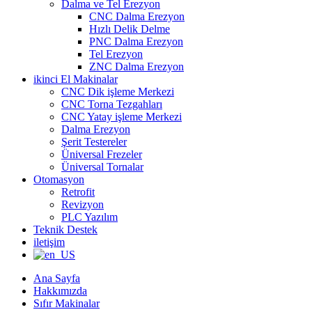
Dalma ve Tel Erezyon
CNC Dalma Erezyon
Hızlı Delik Delme
PNC Dalma Erezyon
Tel Erezyon
ZNC Dalma Erezyon
ikinci El Makinalar
CNC Dik işleme Merkezi
CNC Torna Tezgahları
CNC Yatay işleme Merkezi
Dalma Erezyon
Şerit Testereler
Üniversal Frezeler
Üniversal Tornalar
Otomasyon
Retrofit
Revizyon
PLC Yazılım
Teknik Destek
iletişim
Ana Sayfa
Hakkımızda
Sıfır Makinalar